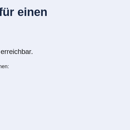
ür einen
erreichbar.
nen: