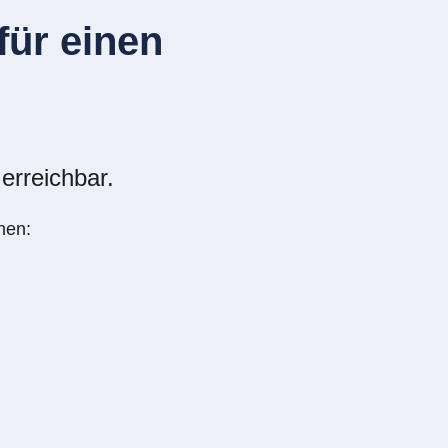
ür einen
erreichbar.
nen: