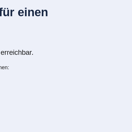
ür einen
erreichbar.
nen: