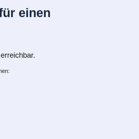
ür einen
erreichbar.
nen: