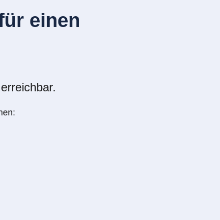
ür einen
erreichbar.
nen: