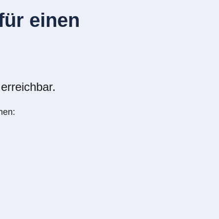
ür einen
erreichbar.
nen: