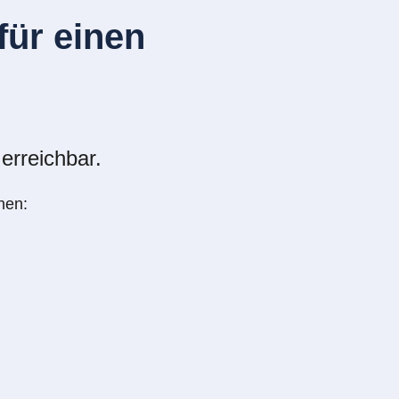
ür einen
erreichbar.
nen: