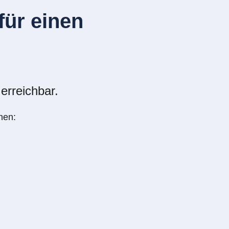
ür einen
erreichbar.
nen: