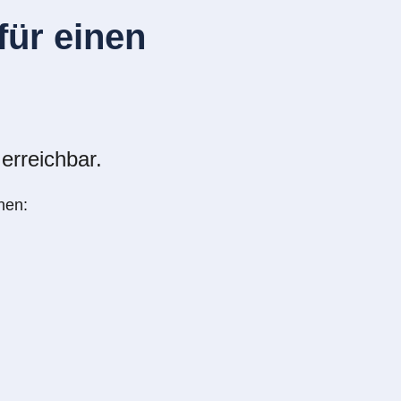
ür einen
erreichbar.
nen: