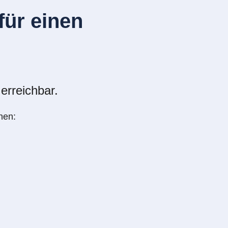
ür einen
erreichbar.
nen: