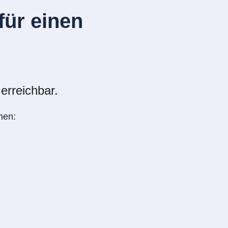
ür einen
erreichbar.
nen: