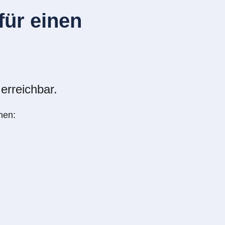
ür einen
erreichbar.
nen: