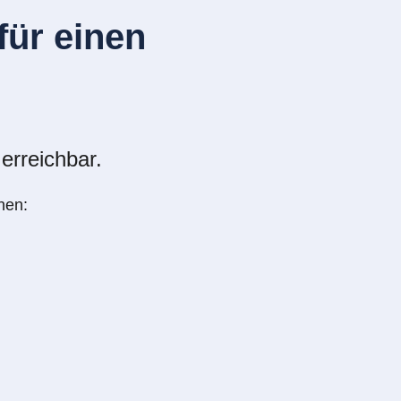
ür einen
erreichbar.
nen: