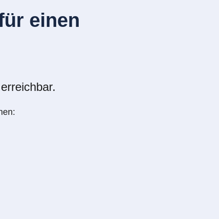
ür einen
erreichbar.
nen: