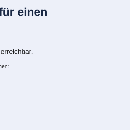
ür einen
erreichbar.
nen: