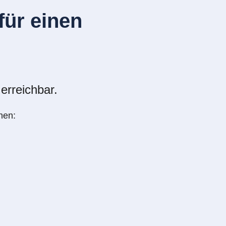
ür einen
erreichbar.
nen: