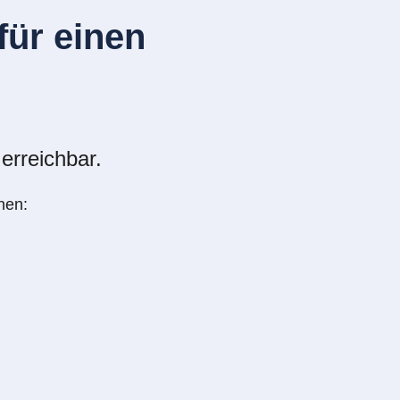
ür einen
erreichbar.
nen: