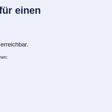
ür einen
erreichbar.
nen: