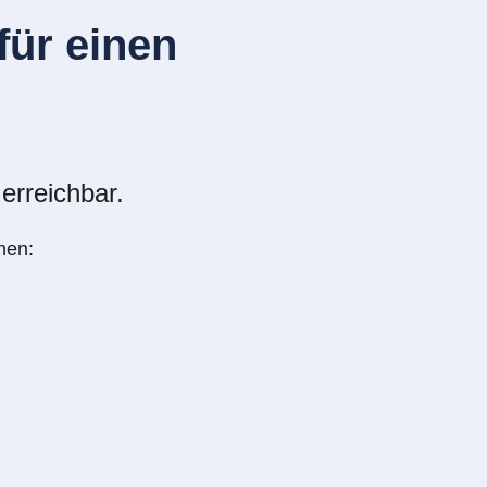
ür einen
erreichbar.
nen: