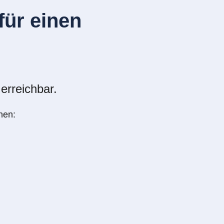
ür einen
erreichbar.
nen: